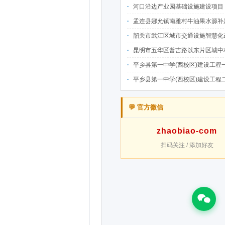
河口沿边产业园基础设施建设项目（二期）设计施工总承包（EPC）(三次
孟连县娜允镇南雅村牛油果水源补足提质增效建设项目招
韶关市武江区城市交通设施智慧化改造提升项目-基础建设工程（一期）A标段施
昆明市五华区普吉路以东片区城中村改造项目（一期）A7、A-4-2地块安置房项目供配电设计施工一体化
平乡县第一中学(西校区)建设工程一标段施工
平乡县第一中学(西校区)建设工程二标段施工
💬 官方微信
zhaobiao-com
扫码关注 / 添加好友