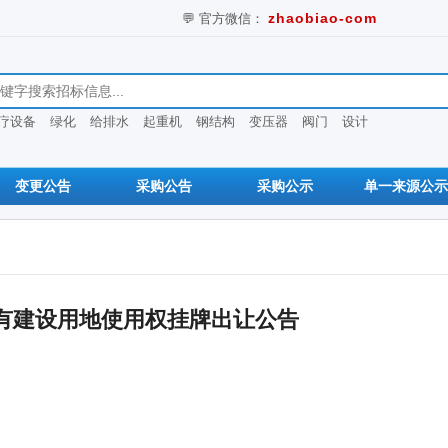
💬 官方微信：
zhaobiao-com
息
疗设备
绿化
给排水
起重机
钢结构
变压器
阀门
设计
变更公告
采购公告
采购公示
单一来源公示
有建设用地使用权挂牌出让公告