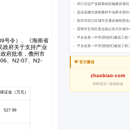
河口沿边产业园基础设施建设项目（二期）设计施工总承包（EPC）(三次
孟连县娜允镇南雅村牛油果水源补足提质增效建设项目招
韶关市武江区城市交通设施智慧化改造提升项目-基础建设工程（一期）A标段施
昆明市五华区普吉路以东片区城中村改造项目（一期）A7、A-4-2地块安置房项目供配电设计施工一体化
平乡县第一中学(西校区)建设工程一标段施工
平乡县第一中学(西校区)建设工程二标段施工
💬 官方微信
zhaobiao-com
扫码关注 / 添加好友