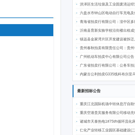
洪泽区生活垃圾及工业固废清运经营权转让项目招
六盘水市钟山区电动自行车充电及便民服务设施建设项目市政公共资源有偿使用经营
青海省拍卖行有限公司：湟中区多巴镇通海东路46号房产租赁权拍卖公告
沂南县育新实验学校沿街楼出租成
镇远县金家湾片区开发建设被拆迁户经营性可移动资产拍卖公告（
贵州春秋拍卖有限责任公司：贵州省铜仁市江口县双江镇环城西路商住房一栋
广州机动车拍卖中心有限公司公告
广东省拍卖行有限公司：公务车拍
内蒙古公利拍卖G335线科布尔至乌兰花一级公路察右中旗拆迁办公室资
最新招标公告
重庆江北国际机场中转休息厅自助售卖机点位公开招
重庆空港贵宾服务有限公司移动充电宝点位资源公开招
诸城市天泰热电1#75t/h循环流化床锅炉及配套设施升级改造项目（设计施工一体
仁化产业转移工业园区基础建设(二期)一韶关仁化产业园区工业二路道路及桥梁(西侧扩园段)建设