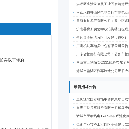
洪泽区生活垃圾及工业固废清运经营权转让项目招
六盘水市钟山区电动自行车充电及便民服务设施建设项目市政公共资源有偿使用经营
青海省拍卖行有限公司：湟中区多巴镇通海东路46号房产租赁权拍卖公告
沂南县育新实验学校沿街楼出租成
镇远县金家湾片区开发建设被拆迁户经营性可移动资产拍卖公告（
广州机动车拍卖中心有限公司公告
广东省拍卖行有限公司：公务车拍
内蒙古公利拍卖G335线科布尔至乌兰花一级公路察右中旗拆迁办公室资
运城市盐湖区汽车制造公司废旧冷板压块一批拍卖公告（预估3
最新招标公告
重庆江北国际机场中转休息厅自助售卖机点位公开招
重庆空港贵宾服务有限公司移动充电宝点位资源公开招
诸城市天泰热电1#75t/h循环流化床锅炉及配套设施升级改造项目（设计施工一体
仁化产业转移工业园区基础建设(二期)一韶关仁化产业园区工业二路道路及桥梁(西侧扩园段)建设