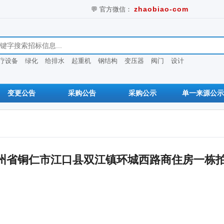
💬 官方微信：
zhaobiao-com
息
疗设备
绿化
给排水
起重机
钢结构
变压器
阀门
设计
变更公告
采购公告
采购公示
单一来源公示
州省铜仁市江口县双江镇环城西路商住房一栋