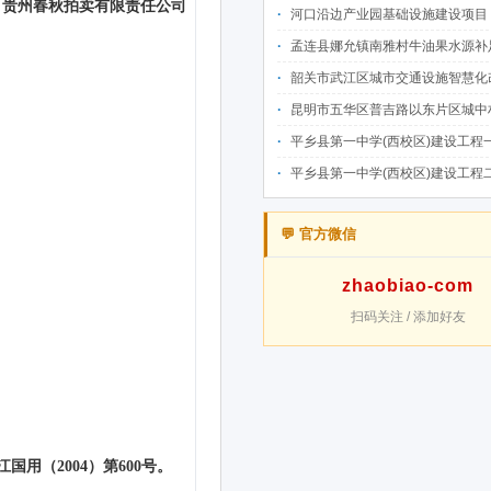
河口沿边产业园基础设施建设项目（二期）设计施工总承包（EPC）(三次
孟连县娜允镇南雅村牛油果水源补足提质增效建设项目招
韶关市武江区城市交通设施智慧化改造提升项目-基础建设工程（一期）A标段施
昆明市五华区普吉路以东片区城中村改造项目（一期）A7、A-4-2地块安置房项目供配电设计施工一体化
平乡县第一中学(西校区)建设工程一标段施工
平乡县第一中学(西校区)建设工程二标段施工
💬 官方微信
zhaobiao-com
扫码关注 / 添加好友