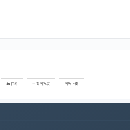
🖨 打印
⬅ 返回列表
回到上页