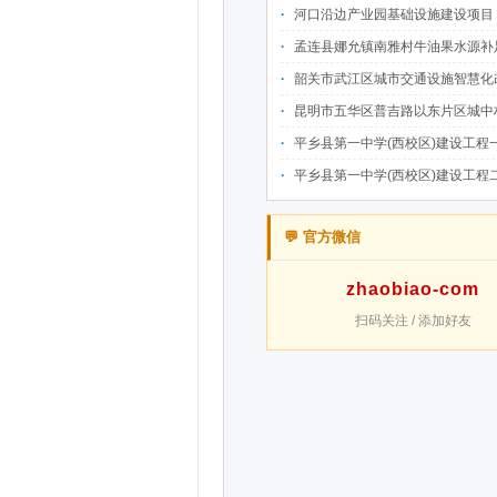
河口沿边产业园基础设施建设项目（二期）设计施工总承包（EPC）(三次
孟连县娜允镇南雅村牛油果水源补足提质增效建设项目招
韶关市武江区城市交通设施智慧化改造提升项目-基础建设工程（一期）A标段施
昆明市五华区普吉路以东片区城中村改造项目（一期）A7、A-4-2地块安置房项目供配电设计施工一体化
平乡县第一中学(西校区)建设工程一标段施工
平乡县第一中学(西校区)建设工程二标段施工
💬 官方微信
zhaobiao-com
扫码关注 / 添加好友