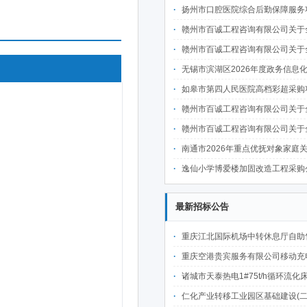
扬州市口腔医院综合后勤保障服务项目采
赣州市百诚工程咨询有限公司关于全南县教育体育局全南县高级职业技术学校整体迁建南校区实训基地项目二次装修及设备采购项目-健身器材（国内货物）分散采购项目（项目编号：GZBC2026-QN-X001品目二）的（不见面
赣州市百诚工程咨询有限公司关于全南县教育体育局全南县高级职业技术学校整体迁建南校区实训基地项目二次装修及设备采购项目-音频设备（国内货物）分散采购项目（项目编号：GZBC2026-QN-X001品目三）的（不见面
无锡市滨湖区2026年度政务信息化统一运维项目
如皋市第四人民医院高档彩超采购项目采
赣州市百诚工程咨询有限公司关于全南县教育体育局全南县高级职业技术学校整体迁建南校区实训基地项目二次装修及设备采购项目-家电（国内货物）分散采购项目（项目编号：GZBC2026-QN-X001品目四）的（不见面
赣州市百诚工程咨询有限公司关于全南县教育体育局全南县高级职业技术学校整体迁建南校区实训基地项目二次装修及设备采购项目-监控设备（国内货物）分散采购项目（项目编号：GZBC2026-QN-X001品目五）的（不见面
南通市2026年重点优抚对象家庭关爱宜居工程施工项目
逸仙小学博爱楼加固改造工程采购
最新招标公告
重庆江北国际机场中转休息厅自助售卖机点位公开招
重庆空港贵宾服务有限公司移动充电宝点位资源公开招
诸城市天泰热电1#75t/h循环流化床锅炉及配套设施升级改造项目（设计施工一体
仁化产业转移工业园区基础建设(二期)一韶关仁化产业园区工业二路道路及桥梁(西侧扩园段)建设