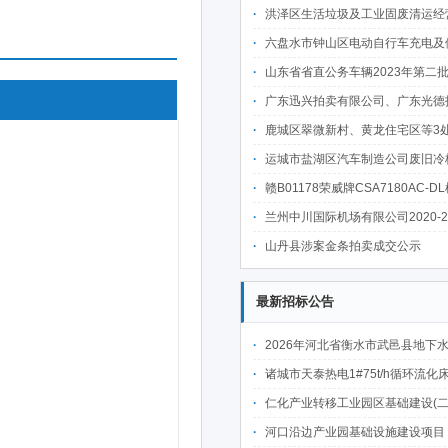
洪泽区生活垃圾及工业固废清运经营权转让项目成
六盘水市钟山区电动自行车充电及便民服务设施建设项目市政公共资源有偿使用经营权出让项
山东省省直公务车辆2023年第二批公开拍卖公告--日照拍卖中
广东迅兴拍卖有限公司、广东光德拍卖有限公司国有/罚没物资网络联合
鹿城区翠微新村、黄龙住宅区等3处房产租赁权
运城市盐湖区汽车制造公司废旧冷板压块一批拍卖公告（预估3
赣B01178荣威牌CSA7180AC-DL机动车第二次
兰州中川国际机场有限公司2020-2021年报废资产拍卖
山丹县涉案金条拍卖成交公示
最新招标公告
2026年河北省衡水市武邑县地下水水源置换工程（微咸水改造提升）施工项
诸城市天泰热电1#75t/h循环流化床锅炉及配套设施升级改造项目（设计施工一体
仁化产业转移工业园区基础建设(二期)一韶关仁化产业园区工业二路道路及桥梁(西侧扩园段)建设
河口沿边产业园基础设施建设项目（二期）设计施工总承包（EPC）(三次