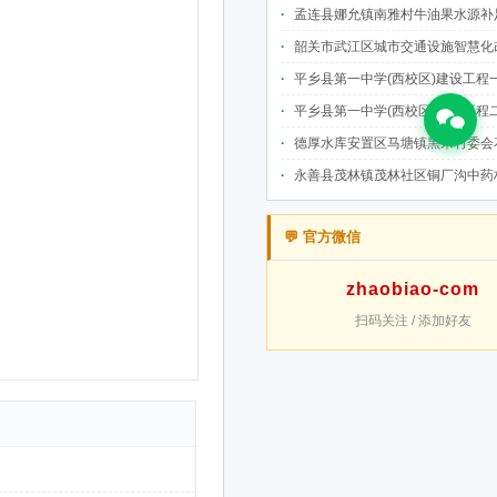
孟连县娜允镇南雅村牛油果水源补足提质增效建设项目招
韶关市武江区城市交通设施智慧化改造提升项目-基础建设工程（一期）A标段施
平乡县第一中学(西校区)建设工程一标段施工
平乡县第一中学(西校区)建设工程二标段施工
德厚水库安置区马塘镇黑末村委会花庄移民安置点美丽家园·移民新村建设项
永善县茂林镇茂林社区铜厂沟中药材产业配套水利设施建设项目
💬 官方微信
zhaobiao-com
扫码关注 / 添加好友