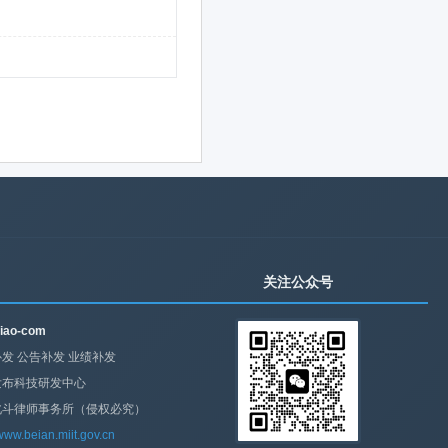
关注公众号
iao-com
发 公告补发 业绩补发
发布科技研发中心
北斗律师事务所（侵权必究）
/www.beian.miit.gov.cn