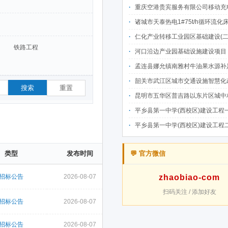
重庆空港贵宾服务有限公司移动充电宝点位资源公开招
诸城市天泰热电1#75t/h循环流化床锅炉及配套设施升级改造项目（设计施工一体
仁化产业转移工业园区基础建设(二期)一韶关仁化产业园区工业二路道路及桥梁(西侧扩园段)建设
铁路工程
河口沿边产业园基础设施建设项目（二期）设计施工总承包（EPC）(三次
孟连县娜允镇南雅村牛油果水源补足提质增效建设项目招
韶关市武江区城市交通设施智慧化改造提升项目-基础建设工程（一期）A标段施
搜索
重置
昆明市五华区普吉路以东片区城中村改造项目（一期）A7、A-4-2地块安置房项目供配电设计施工一体化
平乡县第一中学(西校区)建设工程一标段施工
平乡县第一中学(西校区)建设工程二标段施工
类型
发布时间
💬 官方微信
招标公告
2026-08-07
zhaobiao-com
扫码关注 / 添加好友
招标公告
2026-08-07
招标公告
2026-08-07