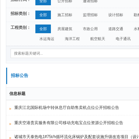
全部
公开招标
邀请招标
招标类别：
全部
施工招标
监理招标
设计招标
勘
工程类别：
全部
房屋建筑
市政公用
道路交通
水
水运海运
海洋工程
航空航天
电子通讯
招标公告
信息标题
重庆江北国际机场中转休息厅自助售卖机点位公开招租公告
重庆空港贵宾服务有限公司移动充电宝点位资源公开招租公告
诸城市天泰热电1#75t/h循环流化床锅炉及配套设施升级改造项目（