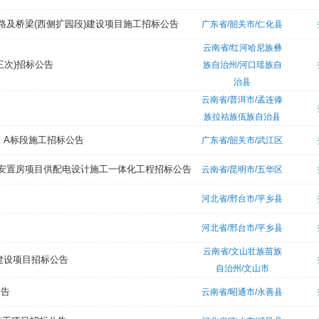
路及桥梁(西侧扩园段)建设项目施工招标公告
广东省/韶关市/仁化县
云南省/红河哈尼族彝
三次)招标公告
族自治州/河口瑶族自
治县
云南省/普洱市/孟连傣
族拉祜族佤族自治县
）A标段施工招标公告
广东省/韶关市/武江区
地块安置房项目供配电设计施工一体化工程招标公告
云南省/昆明市/五华区
河北省/邢台市/平乡县
河北省/邢台市/平乡县
云南省/文山壮族苗族
建设项目招标公告
自治州/文山市
公告
云南省/昭通市/永善县