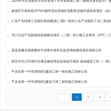
2026年河北省衡水市武邑县地下水水源置换工程（微咸水改造提升）
诸城市天泰热电1#75t/h循环流化床锅炉及配套设施升级改造项目（
仁化产业转移工业园区基础建设(二期)一韶关仁化产业园区工业二路道
河口沿边产业园基础设施建设项目（二期）设计施工总承包（EPC）(
孟连县娜允镇南雅村牛油果水源补足提质增效建设项目招标公告
韶关市武江区城市交通设施智慧化改造提升项目-基础建设工程（一期
平乡县第一中学(西校区)建设工程一标段施工招标公告
平乡县第一中学(西校区)建设工程二标段施工招标公告
1
2
3
«