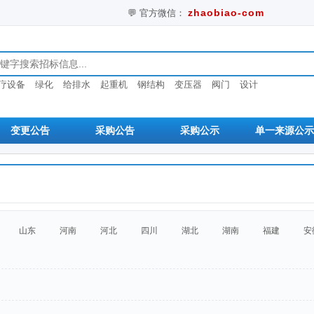
zhaobiao-com
💬 官方微信：
息
疗设备
绿化
给排水
起重机
钢结构
变压器
阀门
设计
变更公告
采购公告
采购公示
单一来源公示
山东
河南
河北
四川
湖北
湖南
福建
安