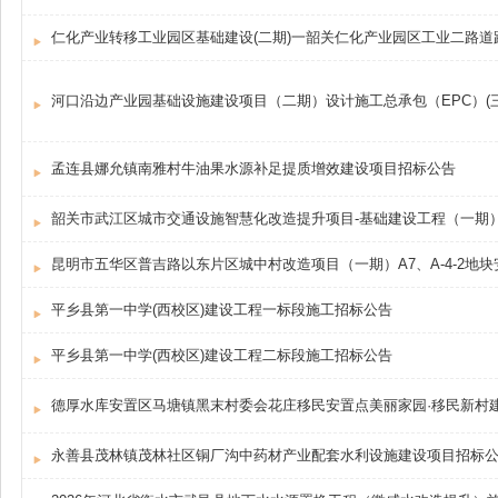
仁化产业转移工业园区基础建设(二期)一韶关仁化产业园区工业二路道
河口沿边产业园基础设施建设项目（二期）设计施工总承包（EPC）(
孟连县娜允镇南雅村牛油果水源补足提质增效建设项目招标公告
韶关市武江区城市交通设施智慧化改造提升项目-基础建设工程（一期
昆明市五华区普吉路以东片区城中村改造项目（一期）A7、A-4-2
平乡县第一中学(西校区)建设工程一标段施工招标公告
平乡县第一中学(西校区)建设工程二标段施工招标公告
德厚水库安置区马塘镇黑末村委会花庄移民安置点美丽家园·移民新村
永善县茂林镇茂林社区铜厂沟中药材产业配套水利设施建设项目招标