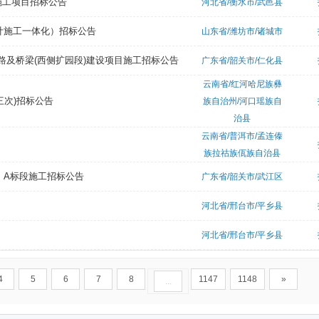
施工项目招标公告
河北省/衡水市/武邑县
设计施工一体化）招标公告
山东省/潍坊市/诸城市
路及桥梁(西侧扩园段)建设项目施工招标公告
广东省/韶关市/仁化县
云南省/红河哈尼族彝
三次)招标公告
族自治州/河口瑶族自
治县
云南省/普洱市/孟连傣
族拉祜族佤族自治县
）A标段施工招标公告
广东省/韶关市/武江区
河北省/邢台市/平乡县
河北省/邢台市/平乡县
4
5
6
7
8
1147
1148
»
...