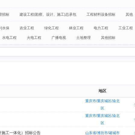
察招标
建设工程(勘察、设计、施工)总承包
工程材料设备招标
其他
利水保
农业工程
绿化工程
林业工程
电力工程
工业工程
水电工程
火电工程
广播电视
土地整理
其他招标
地区
重庆市/重庆城区/渝北
区
重庆市/重庆城区/渝北
区
设计施工一体化）招标公告
山东省/潍坊市/诸城市