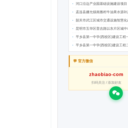
河口沿边产业园基础设施建设项目（二期）设计施工总承包（EPC）(三次
孟连县娜允镇南雅村牛油果水源补足提质增效建设项目招
韶关市武江区城市交通设施智慧化改造提升项目-基础建设工程（一期）A标段施
昆明市五华区普吉路以东片区城中村改造项目（一期）A7、A-4-2地块安置房项目供配电设计施工一体化
平乡县第一中学(西校区)建设工程一标段施工
平乡县第一中学(西校区)建设工程二标段施工
💬 官方微信
zhaobiao-com
扫码关注 / 添加好友