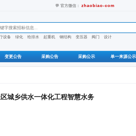
💬 官方微信：
zhaobiao-com
息
疗设备
绿化
给排水
起重机
钢结构
变压器
阀门
设计
变更公告
采购公告
采购公示
单一来源公示
圣区城乡供水一体化工程智慧水务