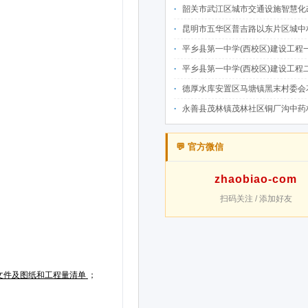
韶关市武江区城市交通设施智慧化改造提升项目-基础建设工程（一期）A标段施
昆明市五华区普吉路以东片区城中村改造项目（一期）A7、A-4-2地块安置房项目供配电设计施工一体化
平乡县第一中学(西校区)建设工程一标段施工
平乡县第一中学(西校区)建设工程二标段施工
德厚水库安置区马塘镇黑末村委会花庄移民安置点美丽家园·移民新村建设项
永善县茂林镇茂林社区铜厂沟中药材产业配套水利设施建设项目
💬 官方微信
zhaobiao-com
扫码关注 / 添加好友