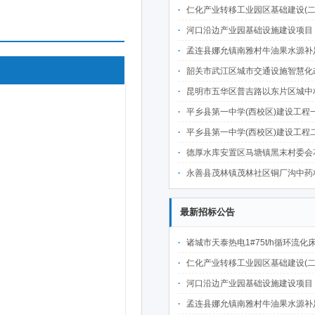
仁化产业转移工业园区基础建设(二期)一韶关仁化产业园区工业二路道路及桥梁(西侧扩园段)建设
河口沿边产业园基础设施建设项目（二期）设计施工总承包（EPC）(三次
孟连县娜允镇南雅村牛油果水源补足提质增效建设项目招
韶关市武江区城市交通设施智慧化改造提升项目-基础建设工程（一期）A标段施
昆明市五华区普吉路以东片区城中村改造项目（一期）A7、A-4-2地块安置房项目供配电设计施工一体化
平乡县第一中学(西校区)建设工程一标段施工
平乡县第一中学(西校区)建设工程二标段施工
德厚水库安置区马塘镇黑末村委会花庄移民安置点美丽家园·移民新村建设项
永善县茂林镇茂林社区铜厂沟中药材产业配套水利设施建设项目
最新招标公告
诸城市天泰热电1#75t/h循环流化床锅炉及配套设施升级改造项目（设计施工一体
仁化产业转移工业园区基础建设(二期)一韶关仁化产业园区工业二路道路及桥梁(西侧扩园段)建设
河口沿边产业园基础设施建设项目（二期）设计施工总承包（EPC）(三次
孟连县娜允镇南雅村牛油果水源补足提质增效建设项目招