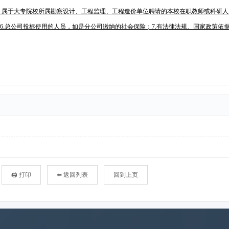
🖨 打印
⬅ 返回列表
回到上页