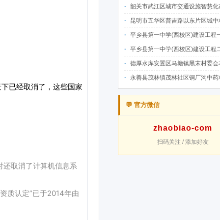
韶关市武江区城市交通设施智慧化改造提升项目-基础建设工程（一期）A标段施
昆明市五华区普吉路以东片区城中村改造项目（一期）A7、A-4-2地块安置房项目供配电设计施工一体化
平乡县第一中学(西校区)建设工程一标段施工
平乡县第一中学(西校区)建设工程二标段施工
德厚水库安置区马塘镇黑末村委会花庄移民安置点美丽家园·移民新村建设项
永善县茂林镇茂林社区铜厂沟中药材产业配套水利设施建设项目
💬 官方微信
zhaobiao-com
扫码关注 / 添加好友