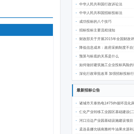
中华人民共和国行政诉讼法
中华人民共和国招标投标法
成功投标的八个技巧
招标投标主要流程须知
财政部关于开展2015年全国财政评审统计工
降低信息成本：政府采购制度不自觉的
预算与标底的关系是什么
如何做好建筑施工企业投标风险的评审
深化行政审批改革 加强招标投标行业组织自律
最新招标公告
诸城市天泰热电1#75t/h循环流化床锅炉及配套设施升级改造项目（设计施工一体
仁化产业转移工业园区基础建设(二期)一韶关仁化产业园区工业二路道路及桥梁(西侧扩园段)建设
河口沿边产业园基础设施建设项目（二期）设计施工总承包（EPC）(三次
孟连县娜允镇南雅村牛油果水源补足提质增效建设项目招